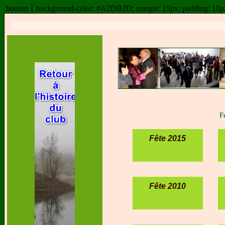
.bouton { background-color: #A2DB2D; margin: 15px; padding: 10px; h
F
Fête 2015
Fête 2010