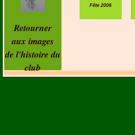
Fête 2006
Retourner
aux images
de l'histoire du
club